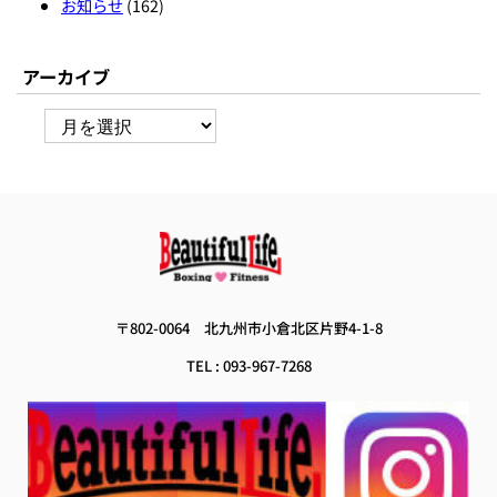
お知らせ
(162)
アーカイブ
ア
ー
カ
イ
ブ
 〒802-0064　
北九州市小倉北区片野4-1-8 
TEL : 093-967-7268