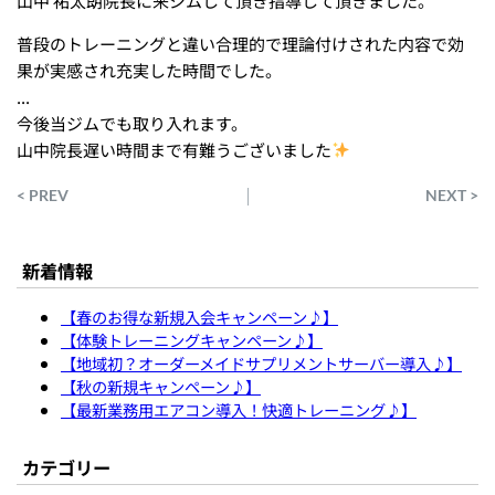
山中 祐太朗院長に来ジムして頂き指導して頂きました。
普段のトレーニングと違い合理的で理論付けされた内容で効
果が実感され充実した時間でした。
...
今後当ジムでも取り入れます。
山中院長遅い時間まで有難うございました
< PREV
NEXT >
新着情報
【春のお得な新規入会キャンペーン♪】
【体験トレーニングキャンペーン♪】
【地域初？オーダーメイドサプリメントサーバー導入♪】
【秋の新規キャンペーン♪】
【最新業務用エアコン導入！快適トレーニング♪】
カテゴリー